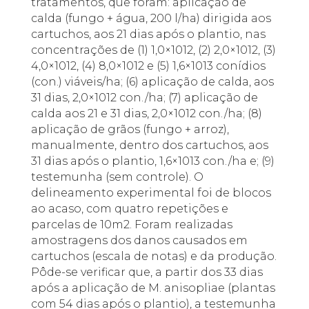
tratamentos, que foram: aplicação de
calda (fungo + água, 200 l/ha) dirigida aos
cartuchos, aos 21 dias após o plantio, nas
concentrações de (1) 1,0×1012, (2) 2,0×1012, (3)
4,0×1012, (4) 8,0×1012 e (5) 1,6×1013 conídios
(con.) viáveis/ha; (6) aplicação de calda, aos
31 dias, 2,0×1012 con./ha; (7) aplicação de
calda aos 21 e 31 dias, 2,0×1012 con./ha; (8)
aplicação de grãos (fungo + arroz),
manualmente, dentro dos cartuchos, aos
31 dias após o plantio, 1,6×1013 con./ha e; (9)
testemunha (sem controle). O
delineamento experimental foi de blocos
ao acaso, com quatro repetições e
parcelas de 10m2. Foram realizadas
amostragens dos danos causados em
cartuchos (escala de notas) e da produção.
Pôde-se verificar que, a partir dos 33 dias
após a aplicação de M. anisopliae (plantas
com 54 dias após o plantio), a testemunha