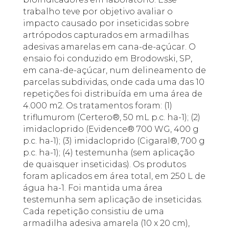
trabalho teve por objetivo avaliar o
impacto causado por inseticidas sobre
artrópodos capturados em armadilhas
adesivas amarelas em cana-de-açúcar. O
ensaio foi conduzido em Brodowski, SP,
em cana-de-açúcar, num delineamento de
parcelas subdividas, onde cada uma das 10
repetições foi distribuída em uma área de
4.000 m2. Os tratamentos foram: (1)
triflumurom (Certero®, 50 mL p.c. ha-1); (2)
imidacloprido (Evidence® 700 WG, 400 g
p.c. ha-1); (3) imidacloprido (Cigaral®, 700 g
p.c. ha-1); (4) testemunha (sem aplicação
de quaisquer inseticidas). Os produtos
foram aplicados em área total, em 250 L de
água ha-1. Foi mantida uma área
testemunha sem aplicação de inseticidas.
Cada repetição consistiu de uma
armadilha adesiva amarela (10 x 20 cm),