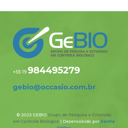
984495279
+55 19
gebio@occasio.com.br
© 2023 GEBIO
Grupo de Pesquisa e Extensão
em Controle Biológico
| Desenvolvido por
Senha
Online