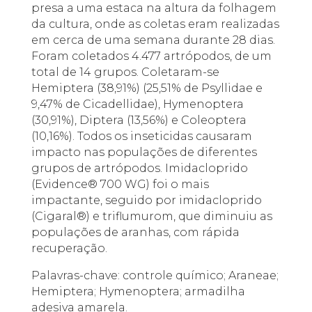
presa a uma estaca na altura da folhagem
da cultura, onde as coletas eram realizadas
em cerca de uma semana durante 28 dias.
Foram coletados 4.477 artrópodos, de um
total de 14 grupos. Coletaram-se
Hemiptera (38,91%) (25,51% de Psyllidae e
9,47% de Cicadellidae), Hymenoptera
(30,91%), Diptera (13,56%) e Coleoptera
(10,16%). Todos os inseticidas causaram
impacto nas populações de diferentes
grupos de artrópodos. Imidacloprido
(Evidence® 700 WG) foi o mais
impactante, seguido por imidacloprido
(Cigaral®) e triflumurom, que diminuiu as
populações de aranhas, com rápida
recuperação.
Palavras-chave: controle químico; Araneae;
Hemiptera; Hymenoptera; armadilha
adesiva amarela.